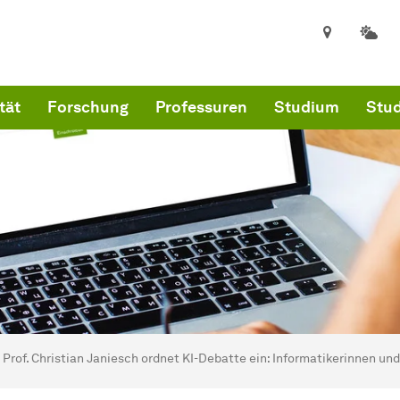
tät
Forschung
Professuren
Studium
Stud
ind hier:
kultät für Informatik
Prof. Christian Janiesch ordnet KI-Debatte ein: Informatikerinnen und