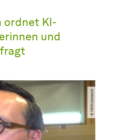
h ordnet KI-
kerinnen und
fragt
© WDR​/​Janiesch