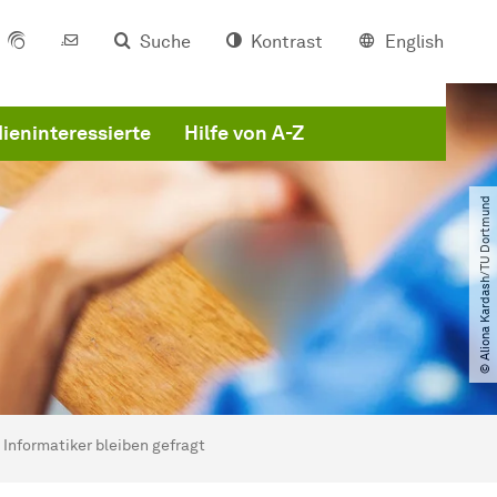
Suche
Kontrast
English
ieninteressierte
Hilfe von A-Z
© Aliona Kardash​/​TU Dortmund
 Informatiker bleiben gefragt