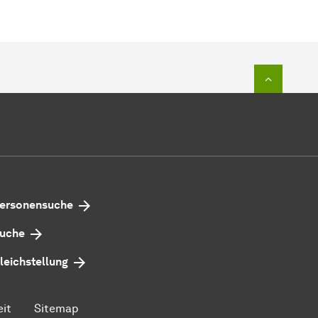
Zum Seit
ersonensuche
uche
leichstellung
eit
Sitemap