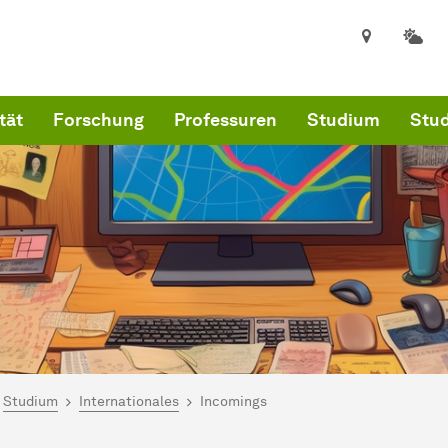
tät
Forschung
Professuren
Studium
Stud
ind hier:
kultät für Informatik
Studium
Internationales
Incomings