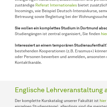
zuständige
Referat Internationales
bietet zusätzlic
Incomings, wie Beispiel Deutsch-Intensivkurse, se
Betreuung sowie Begleitung bei der Wohnungssuch
Sie wollen ein komplettes Studium in Dortmund abso
Studiengängen ist zentral organisiert, Sie finden
hie
Interessiert an einem temporären Studienaufenthalt
bestehenden Kooperationen (z.B. Erasmus+) können
oder Personen bewerben und anmelden, ansonsten nu
Kontaktkanäle.
Englische Lehrveranstaltung a
Der komplette Kurskatalog unserer Fakultät ist
hie
einzelnen Studiengänge), allerdings sind die meiste