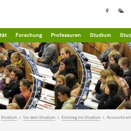
tät
Forschung
Professuren
Studium
Stud
ind hier:
kultät für Informatik
Studium
Vor dem Studium
Einstieg ins Studium
Accounts ei