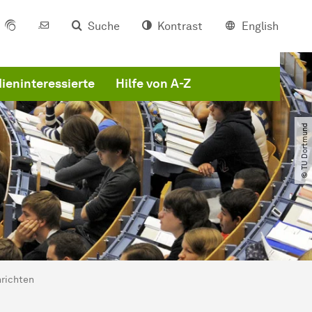
Suche
Kontrast
English
ieninteressierte
Hilfe von A-Z
© TU Dortmund
nrichten