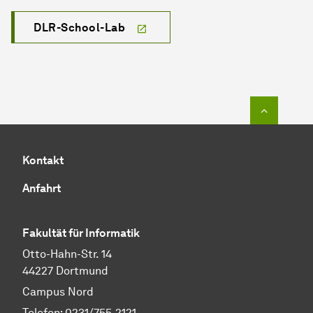
DLR-School-Lab
Zum Seit
Kontakt
Anfahrt
Fakultät für Informatik
Otto-Hahn-Str. 14
44227 Dortmund
Campus Nord
Telefon: 0231/755-2121