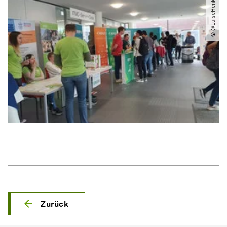
© @LuiseHenkel
Zurück