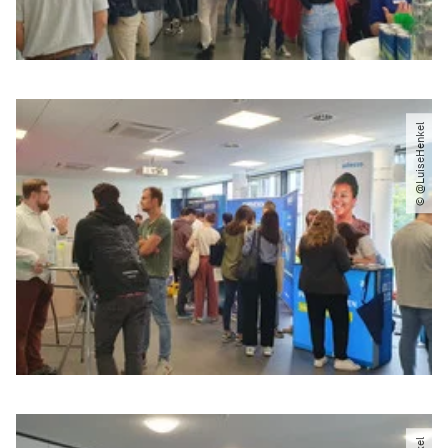
© @LuiseHenkel