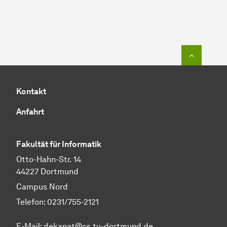
Zum Seit
Kontakt
Anfahrt
Fakultät für Informatik
Otto-Hahn-Str. 14
44227 Dortmund
Campus Nord
Telefon: 0231/755-2121
E-Mail: dekanat@cs.tu-dortmund.de