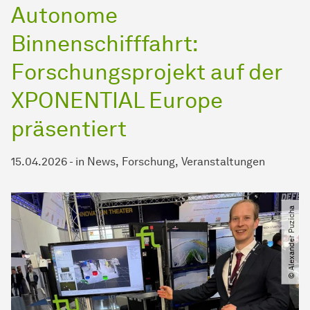
Autonome
Binnenschifffahrt:
Forschungsprojekt auf der
XPONENTIAL Europe
präsentiert
15.04.2026
-
in
News
Forschung
Veranstaltungen
© Alexander Puzicha