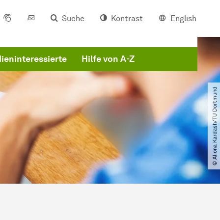
Suche
Kontrast
English
ieninteressierte
Hilfe von A-Z
© Aliona Kardash​/​TU Dortmund