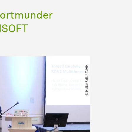
Dortmunder
EMSOFT
© Heiko Falk ​/​ TUHH