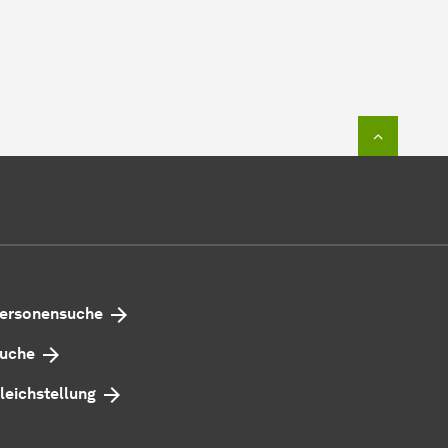
Zum Seit
ersonensuche
uche
leichstellung