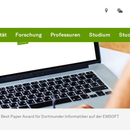
tät
Forschung
Professuren
Studium
Stud
ind hier:
kultät für Informatik
Best Paper Award für Dortmunder Informatiker auf der EMSOFT