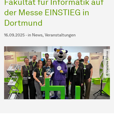
Fakultät für Informatik auf
der Messe EINSTIEG in
Dortmund
16.09.2025
-
in
News
Veranstaltungen
© Marianna Ramke