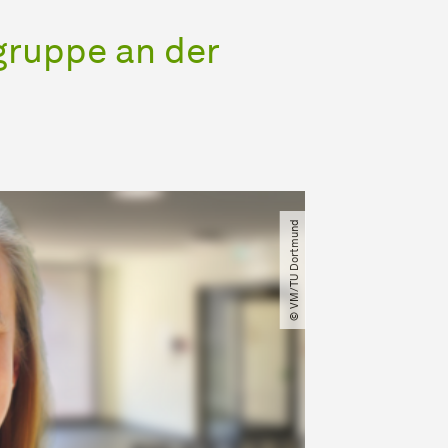
ruppe an der
© VM​/​TU Dortmund