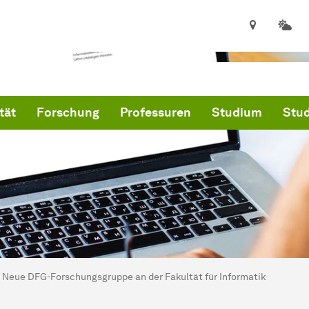
tät
Forschung
Professuren
Studium
Stud
ind hier:
kultät für Informatik
Neue DFG-Forschungsgruppe an der Fakultät für Informatik