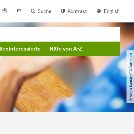
Suche
Kontrast
English
ieninteressierte
Hilfe von A-Z
© Aliona Kardash​/​TU Dortmund