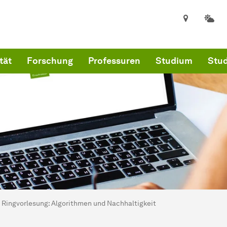
tät
Forschung
Professuren
Studium
Stud
ind hier:
kultät für Informatik
Ringvorlesung: Algorithmen und Nachhaltigkeit