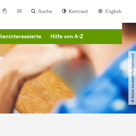
Suche
Kontrast
English
ieninteressierte
Hilfe von A-Z
© Aliona Kardash​/​TU Dortmund