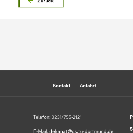
Zurück
Kontakt
Anfahrt
Telefon: 0231/755-2121
P
S
E-Mail: dekanat@cs.tu-dortmund.de