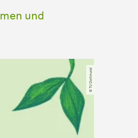
thmen und
© TU Dortmund