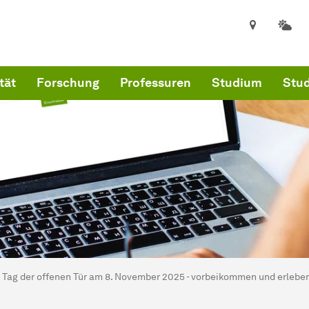
tät
Forschung
Professuren
Studium
Stud
ind hier:
kultät für Informatik
Tag der offenen Tür am 8. November 2025 - vorbeikommen und erlebe