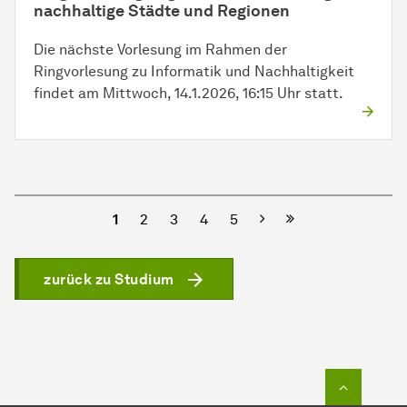
nachhaltige Städte und Regionen
Die nächste Vorlesung im Rahmen der
Ringvorlesung zu Informatik und Nachhaltigkeit
findet am Mittwoch, 14.1.2026, 16:15 Uhr statt.
Nächste
1
2
3
4
5
zurück zu Studium
Zum Seit