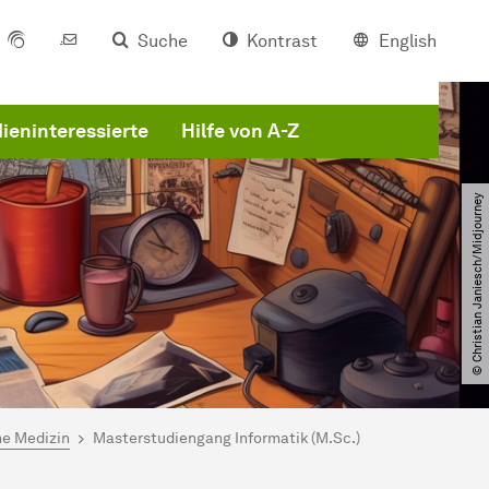
Suche
Kontrast
English
ieninteressierte
Hilfe von A-Z
© Christian Janiesch​/​Midjourney
he Medizin
Masterstudiengang Informatik (M.Sc.)