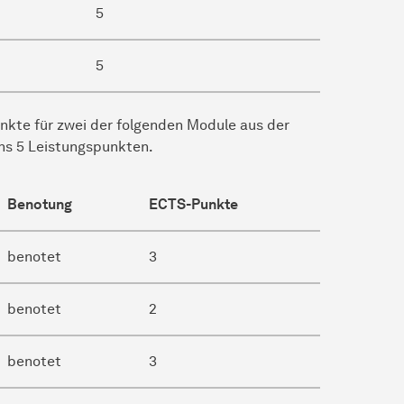
5
5
unkte für zwei der folgenden Module aus der
ns 5 Leistungspunkten.
Benotung
ECTS-Punkte
benotet
3
benotet
2
benotet
3