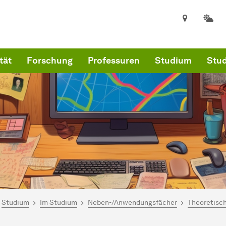
tät
Forschung
Professuren
Studium
Stud
ind hier:
kultät für Informatik
Studium
Im Studium
Neben-/Anwendungsfächer
Theoretisc