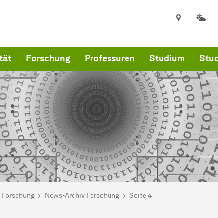
tät
Forschung
Professuren
Studium
Stud
ind hier:
kultät für Informatik
Forschung
News-Archiv Forschung
Seite 4