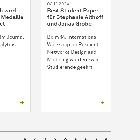
03.12.2024
ch wird
Best Student Paper
-Medaille
für Stephanie Althoff
et
und Jonas Grobe
 im Journal
Beim 14. International
alytics
Workshop on Resilient
Networks Design and
Modeling wurden zwei
Studierende geehrt
Vorherige
Nächste
2
3
4
5
6