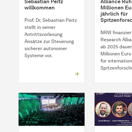
Sebastian Peitz
Alliance Ruh
willkommen
Millionen Eu
jährlich für
Spitzenfors
Prof. Dr. Sebastian Peitz
stellt in seiner
NRW finanzier
Antrittsvorlesung
Research Alli
Ansätze zur Steuerung
ab 2025 dauer
sicherer autonomer
Millionen Euro 
Systeme vor.
für internatio
Spitzenforsch