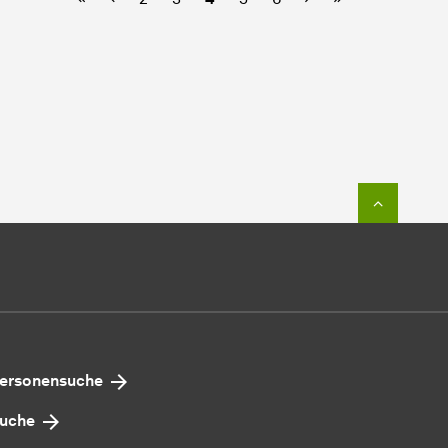
Zum Seit
ersonensuche
uche