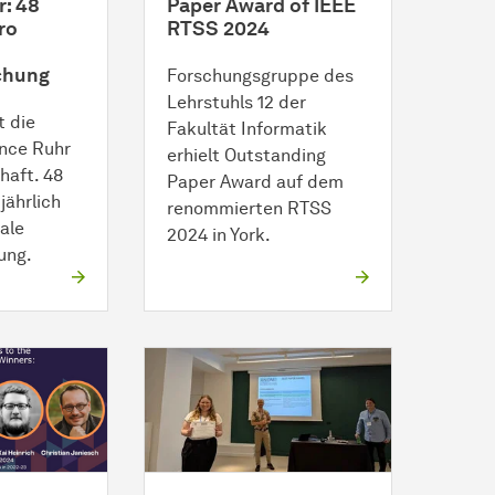
r: 48
Paper Award of IEEE
ro
RTSS 2024
chung
Forschungsgruppe des
Lehrstuhls 12 der
t die
Fakultät Informatik
ance Ruhr
erhielt Outstanding
haft. 48
Paper Award auf dem
jährlich
renommierten RTSS
nale
2024 in York.
ung.