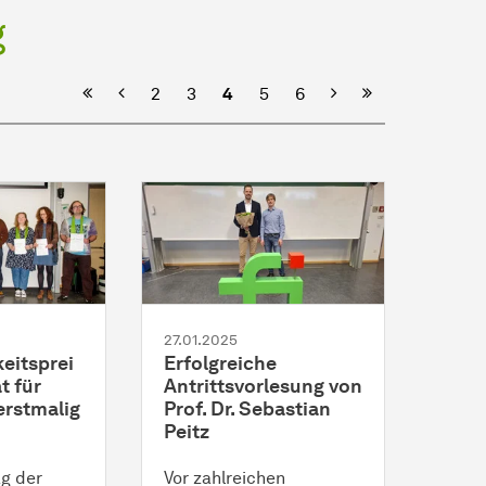
g
Vorherige
Nächste
2
3
4
5
6
27.01.2025
eitsprei
Erfolgreiche
t für
Antrittsvorlesung von
erstmalig
Prof. Dr. Sebastian
Peitz
g der
Vor zahlreichen