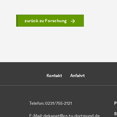
zurück zu Forschung
Kontakt
Anfahrt
Telefon: 0231/755-2121
P
S
E-Mail: dekanat@cs.tu-dortmund.de