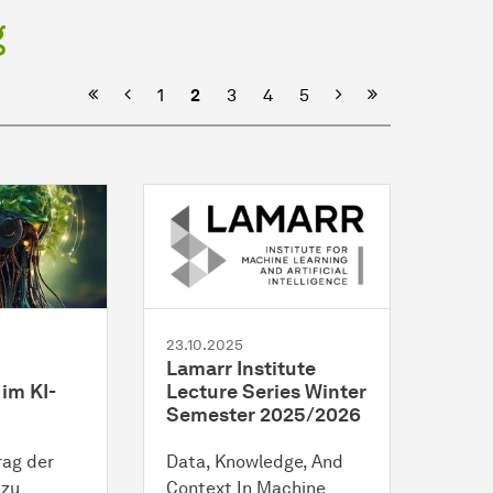
g
Vorherige
Nächste
1
2
3
4
5
23.10.2025
Lamarr Institute
im KI-
Lecture Series Winter
Semester 2025/2026
rag der
Data, Knowledge, And
 zu
Context In Machine