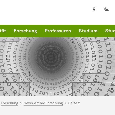
tät
Forschung
Professuren
Studium
Stud
ind hier:
kultät für Informatik
Forschung
News-Archiv Forschung
Seite 2