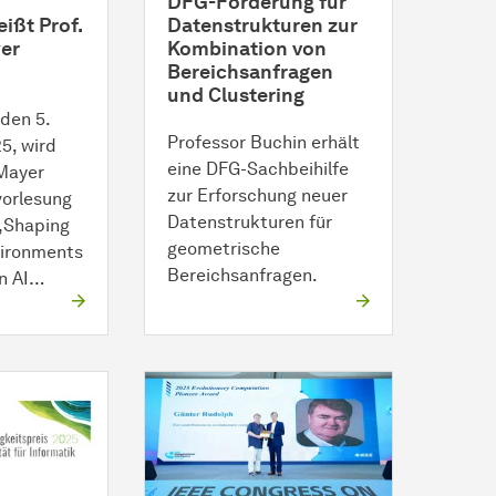
DFG-Förderung für
ißt Prof.
Datenstrukturen zur
er
Kombination von
Bereichsanfragen
und Clustering
den 5.
Professor Buchin erhält
5, wird
eine DFG-Sachbeihilfe
 Mayer
zur Erforschung neuer
vorlesung
Datenstrukturen für
 „Shaping
geometrische
vironments
Bereichsanfragen.
n AI…