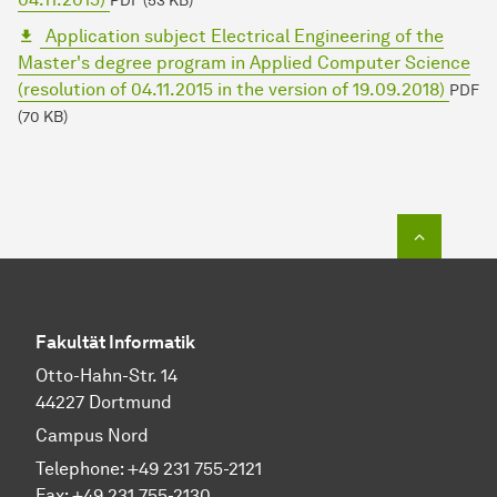
PDF (53 KB)
Application subject Electrical Engineering of the
Master's degree program in Applied Computer Science
(resolution of 04.11.2015 in the version of 19.09.2018)
PDF
(70 KB)
To top o
Fakultät Informatik
Otto-Hahn-Str. 14
44227 Dortmund
Campus Nord
Telephone: +49 231 755-2121
Fax: +49 231 755-2130