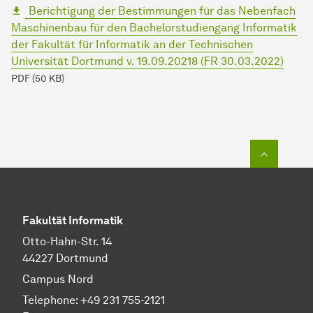
Berichtigung der Bestimmungen für das Nebenfach
Maschinenbau für den Bachelorstudiengang Informatik
der Fakultät für Informatik an der Technischen
Universität Dortmund v. 19.09.20218 (FR 30.03.2022)
PDF (50 KB)
To top o
Fakultät Informatik
Otto-Hahn-Str. 14
44227 Dortmund
Campus Nord
Telephone: +49 231 755-2121